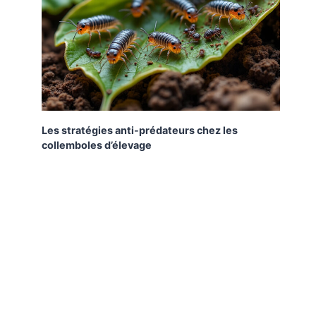
Produits naturels pour chien :
voici 5 anti-tiques et puces
Les stratégies anti-prédateurs chez les
pour lutter contre ces parasites
collemboles d’élevage