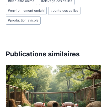
#
bien-être animal
#
élevage des cailles
de
#
environnement enrichi
#
ponte des cailles
la
publication :
#
production avicole
Publications similaires