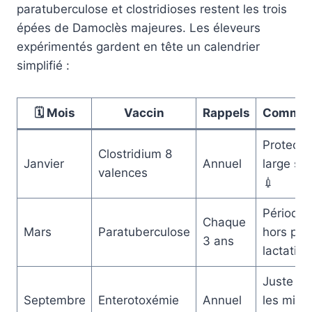
paratuberculose et clostridioses restent les trois
épées de Damoclès majeures. Les éleveurs
expérimentés gardent en tête un calendrier
simplifié :
🗓️ Mois
Vaccin
Rappels
Commen
Protecti
Clostridium 8
Janvier
Annuel
large sp
valences
💉
Période 
Chaque
Mars
Paratuberculose
hors pic
3 ans
lactation
Juste av
Septembre
Enterotoxémie
Annuel
les mise