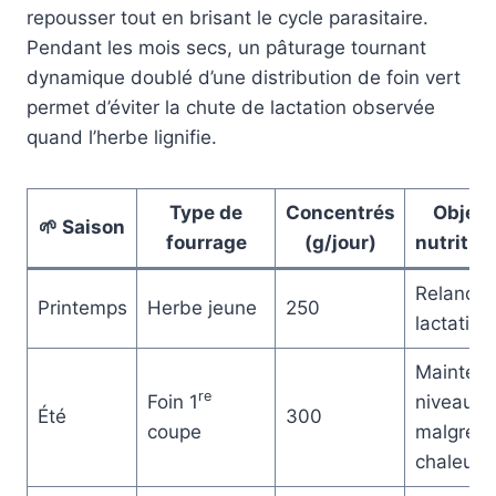
repousser tout en brisant le cycle parasitaire.
Pendant les mois secs, un pâturage tournant
dynamique doublé d’une distribution de foin vert
permet d’éviter la chute de lactation observée
quand l’herbe lignifie.
Type de
Concentrés
Object
🌱 Saison
fourrage
(g/jour)
nutritio
Relancer 
Printemps
Herbe jeune
250
lactation
Maintenir
re
Foin 1
niveau
Été
300
coupe
malgré l
chaleur 