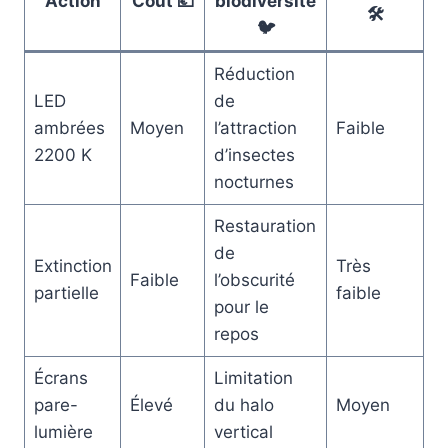
Action
Coût 💶
biodiversité
🛠️
🐦
Réduction
LED
de
ambrées
Moyen
l’attraction
Faible
2200 K
d’insectes
nocturnes
Restauration
de
Extinction
Très
Faible
l’obscurité
partielle
faible
pour le
repos
Écrans
Limitation
pare-
Élevé
du halo
Moyen
lumière
vertical