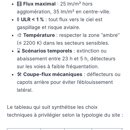
🧮
Flux maximal
: 25 lm/m² hors
agglomération, 35 lm/m² en centre-ville.
🚦
ULR < 1 %
: tout flux vers le ciel est
gaspillage et risque aviaire.
🎨
Température
: respecter la zone “ambre”
(≤ 2200 K) dans les secteurs sensibles.
⌛
Scénarios temporels
: extinction ou
abaissement entre 23 h et 5 h, détecteurs
sur les voies à faible fréquentation.
🛠️
Coupe-flux mécaniques
: déflecteurs ou
capots arrière pour éviter l’éblouissement
latéral.
Le tableau qui suit synthétise les choix
techniques à privilégier selon la typologie du site :