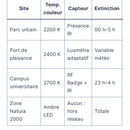
Temp.
R
Site
Capteur
Extinction
couleur
Présence
H
Parc urbain
2200 K
00 h–5 h
IR
“N
Sé
Port de
Luxmètre
Variable
2400 K
“B
plaisance
adaptatif
météo
Ha
RF
L
Campus
2700 K
Badge +
23 h–4 h
“
universitaire
IR
Lu
Zone
Aucun :
Ambre
Tr
Natura
hors
Totale
LED
A
2000
réseau