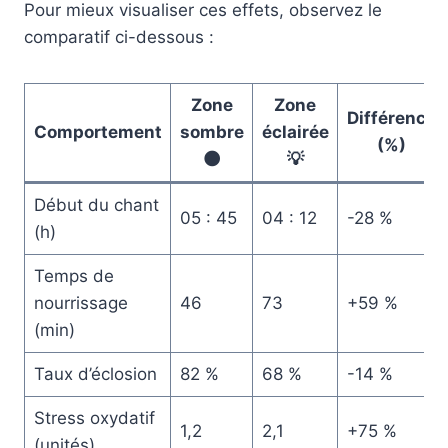
Pour mieux visualiser ces effets, observez le
comparatif ci-dessous :
Zone
Zone
Différence
Comportement
sombre
éclairée
(%)
🌑
💡
Début du chant
05 : 45
04 : 12
-28 %
(h)
Temps de
nourrissage
46
73
+59 %
(min)
Taux d’éclosion
82 %
68 %
-14 %
Stress oxydatif
1,2
2,1
+75 %
(unités)