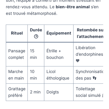
soin, l’équipe a converti un moment stressant en
rendez-vous attendu. Le
bien-être animal
s’en
est trouvé métamorphosé.
Durée
Retombée sur
Rituel
Équipement
🕒
l’attachement
Libération
Pansage
15
Étrille +
d’endorphines
complet
min
bouchon
🧡
Marche
10
Licol
Synchronisation
en main
min
éthologique
des pas 👣
Grattage
Toilettage
2 min
Doigts
préféré
social simulé 🤗