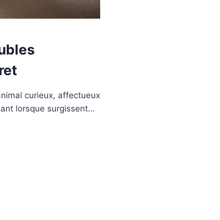
oubles
ret
nimal curieux, affectueux
tant lorsque surgissent…