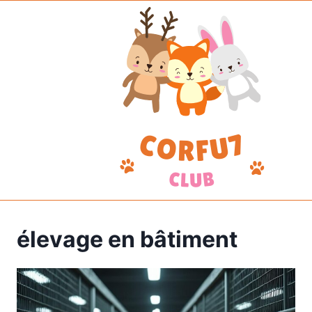
Aller
au
contenu
élevage en bâtiment