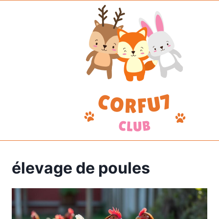
Aller
au
contenu
élevage de poules