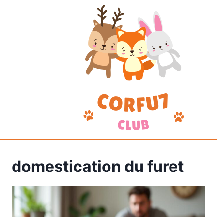
Aller
au
contenu
domestication du furet