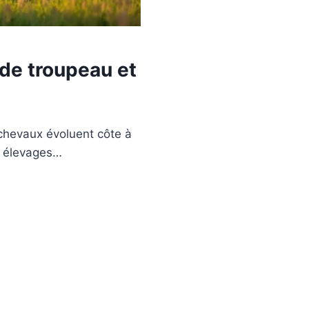
 de troupeau et
s
 chevaux évoluent côte à
s élevages…