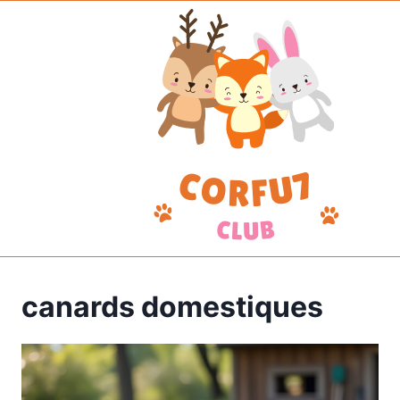
Aller
au
contenu
canards domestiques