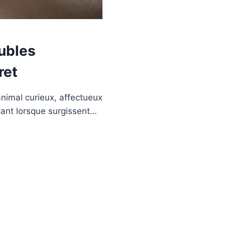
oubles
ret
nimal curieux, affectueux
tant lorsque surgissent…