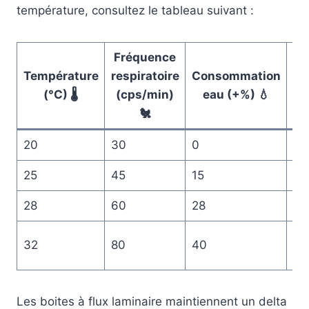
température, consultez le tableau suivant :
Fréquence
R
Température
respiratoire
Consommation
mo
(°C) 🌡️
(cps/min)
eau (+%) 💧
🐔
20
30
0
Fa
25
45
15
Mo
28
60
28
Él
Cri
32
80
40
😱
Les boites à flux laminaire maintiennent un delta